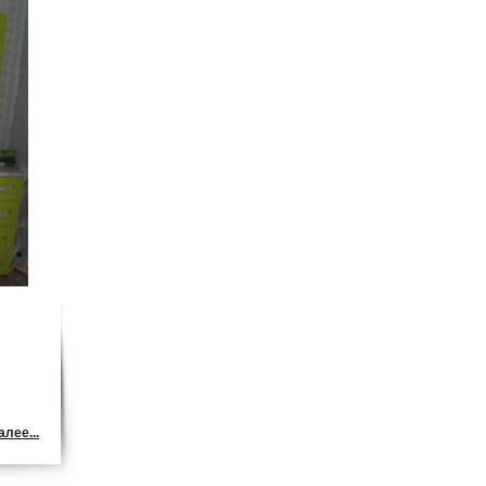
лее...