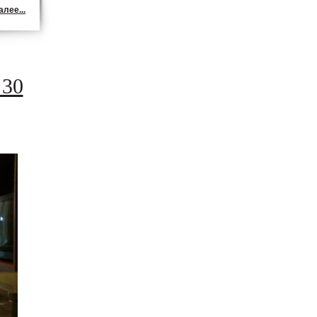
лее...
 30