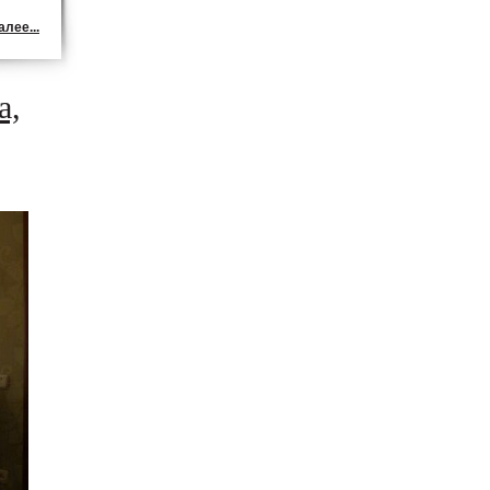
лее...
а,