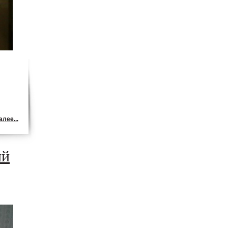
лее...
ий