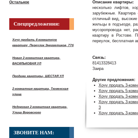
Описание квартиры:
Остальное
несколько лифтов, хо
зарубежные. Квартира 
отличный вид, высокие
Спецпредложения:
жильцы в подъезде, ра
мусоропровода нет, ра
квартиру в Ростове. П
Хочу продать 4-комнатную
переулок, бесплатная а
квартиру, Переулок Энергетиков, 77б
Связь:
Новая 2-комнатная квартира,
81413328413
ВАСИЛЬКОВАЯ УЛ
Заира
Продажа квартиры, ШЕСТАЯ УЛ
Другие предложения:
Хочу продать 3-ко
2-комнатная квартира, Тюменская
Хочу продать 5-комн
улица
Хочу продать 3-ком
Хочу продать 3-комн
Недорогая 2-комнатная квартира,
3
Улица Воровского
Хочу продать 3-комн
ЗВОНИТЕ НАМ: