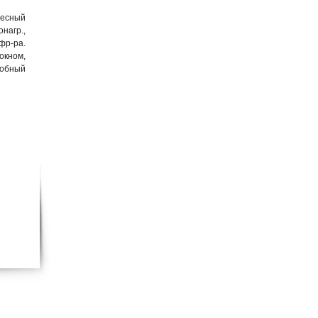
ресный
нагр.,
фр-ра.
окном,
обный