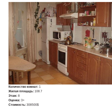
Количество комнат:
1
Жилая площадь:
108.7
Этаж:
8
Оценка:
3+
Стоимость:
308500$