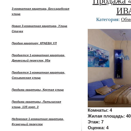
Продажа 4
ИВ
3-комнатная квартира, Бессарабская
улица
Категория:
Обм
Новая 3-комнатная квартира, Улица
Стачек
Продам квартиру, КРАЕВА УЛ
Продается 1-комнатная квартира,
Древесный переулок, 95в
Продается 1-комнатная квартира,
Сосьвинская улица
Продажа квартиры, Крутая улица
Продажа квартиры, Латышская
улица, 135 корп. 3
Комнаты:
4
Жилая площадь:
40
Недорогая 1-комнатная квартира,
Этаж:
7
Кузнечный переулок
Оценка:
4