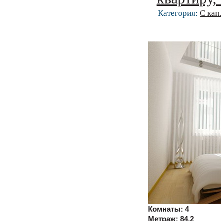
Категория:
С кап
Комнаты:
4
Метраж:
84.2