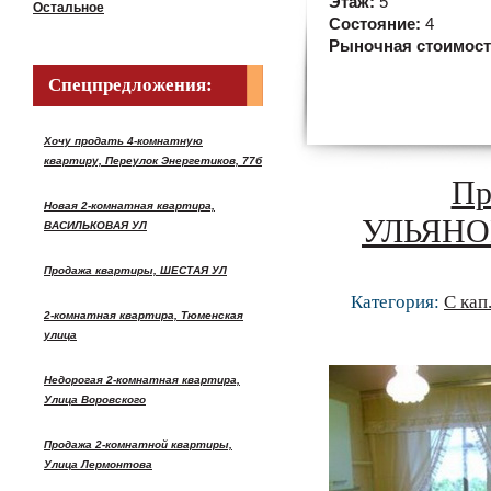
Этаж:
5
Остальное
Состояние:
4
Рыночная стоимос
Спецпредложения:
Хочу продать 4-комнатную
квартиру, Переулок Энергетиков, 77б
Пр
Новая 2-комнатная квартира,
УЛЬЯНОВ
ВАСИЛЬКОВАЯ УЛ
Продажа квартиры, ШЕСТАЯ УЛ
Категория:
С кап
2-комнатная квартира, Тюменская
улица
Недорогая 2-комнатная квартира,
Улица Воровского
Продажа 2-комнатной квартиры,
Улица Лермонтова