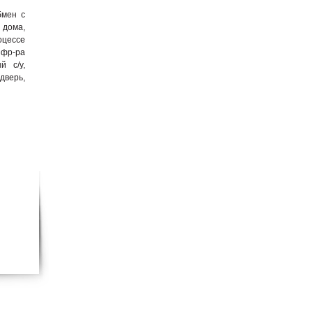
бмен с
 дома,
оцессе
нфр-ра
й с/у,
дверь,