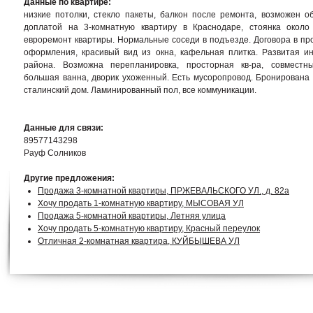
Данные по квартире:
низкие потолки, стекло пакеты, балкон после ремонта, возможен о
доплатой на 3-комнатную квартиру в Краснодаре, стоянка около
евроремонт квартиры. Нормальные соседи в подъезде. Договора в пр
оформления, красивый вид из окна, кафельная плитка. Развитая и
района. Возможна перепланировка, просторная кв-ра, совместны
большая ванна, дворик ухоженный. Есть мусоропровод. Бронирована 
сталинский дом. Ламинированный пол, все коммуникации.
Данные для связи:
89577143298
Рауф Солников
Другие предложения:
Продажа 3-комнатной квартиры, ПРЖЕВАЛЬСКОГО УЛ., д. 82а
Хочу продать 1-комнатную квартиру, МЫСОВАЯ УЛ
Продажа 5-комнатной квартиры, Летняя улица
Хочу продать 5-комнатную квартиру, Красный переулок
Отличная 2-комнатная квартира, КУЙБЫШЕВА УЛ