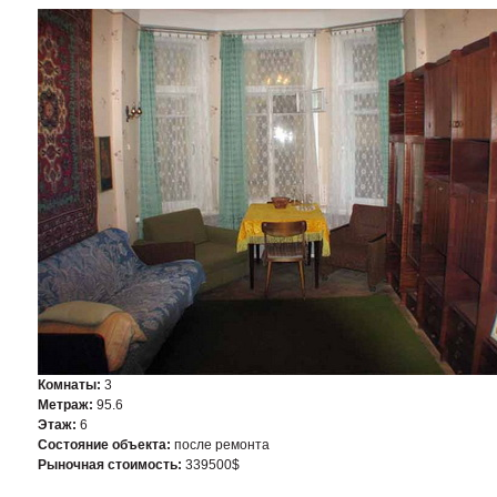
Комнаты:
3
Метраж:
95.6
Этаж:
6
Состояние объекта:
после ремонта
Рыночная стоимость:
339500$