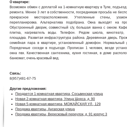
О квартире:
Возможен обмен с доплатой на 1-комнатную квартиру в Туле, подъезд
ремонта. Менее 3 лет в собственности, посредникам просьба не беспо
прекрасное месторасположение. Утепленные стены, узакон
перепланировка. Альтернатива подобрана. Окна выходят на про
Обустроенный дворик, совместный с/у, большая ванна с окном. Каф
плитка, нагреватель воды. Телефон. Рядом школа, кинотеатр, 
площадка. Развитая инфраструктура района. Деревянная дверь. Про
семейная пара в квартире, установленный домофон. Нормальный 
Порядочные соседи в подъезде. Прописан 1 человек, везде устан
окна пвх. Качественная сантехника, кухня гостиная, в доме располо
банкомат, очень красивый вид.
Связь:
8(957)481-67-75
Другие предложения:
Продается 1-комнатная квартира, Сосьвинская улица
Новая 2-комнатная квартира, Улица Щорса, д. 90
Новая 5-комнатная квартира, МОЖАЙСКАЯ УЛ., 129
Продажа квартиры, Ангарская улица
Продажа квартиры, Вересковый переулок, д. 91 корпус 3