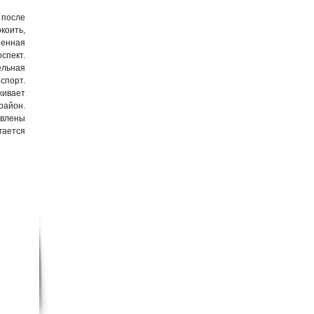
 после
коить,
енная
спект.
ельная
спорт.
живает
район.
овлены
гается