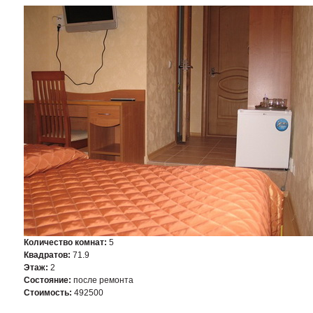
Количество комнат:
5
Квадратов:
71.9
Этаж:
2
Состояние:
после ремонта
Стоимость:
492500