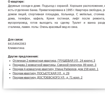
О квартире:
Дружные соседи в доме. Подъезд с охраной. Хорошее расположение, 
есть отделение банка. Приватизирована в 1995 г. Квартира свободна, р
домом лицей, спортивная площадка, больница. С мебелью, стоянка
дома, телефон, кафель. Кухня гостиная, лифт после ремонта
мусоропровод, готов выходить на сделку. Туалет и ванна разд
сталинка, ламин. полы. Очень красивый вид из окна.
Для связи:
84154942063
Климентина
Другие предложения:
Отличная 2-комнатная квартира, ГРУШЕВАЯ УЛ., 24 корпус 3
Продажа 2-комнатной квартиры, Связной переулок, 89 корп. 3
Продам 4-комнатную квартиру, Улица Рабкоров, дом 158 корп. 1
Продам квартиру, ПОСЬЕТСКАЯ УЛ., д. 29
Продам квартиру, ДОСТОЕВСКОГО УЛ., д. 71 корп. 2