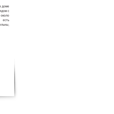
в доме
ядом с
 около
, есть
ельны,