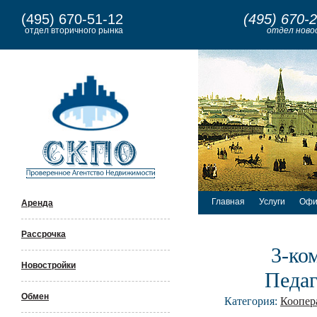
(495) 670-51-12
(495) 670-
отдел вторичного рынка
отдел ново
Главная
Услуги
Офи
Аренда
Рассрочка
3-ко
Новостройки
Педаг
Обмен
Категория:
Коопер