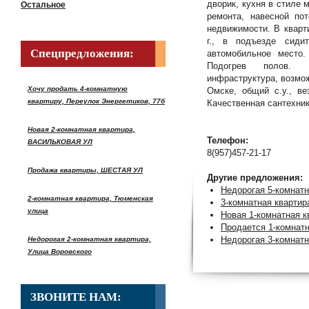
дворик, кухня в стиле 
Остальное
ремонта, навесной пот
недвижимости. В кварти
г., в подъезде сиди
Спецпредложения:
автомобильное место.
Подогрев полов. К
инфраструктура, возмож
Хочу продать 4-комнатную
Омске, общий с.у., ве
квартиру, Переулок Энергетиков, 77б
Качественная сантехник
Новая 2-комнатная квартира,
Телефон:
ВАСИЛЬКОВАЯ УЛ
8(957)457-21-17
Продажа квартиры, ШЕСТАЯ УЛ
Другие предложения:
Недорогая 5-комнатн
2-комнатная квартира, Тюменская
3-комнатная квартир
улица
Новая 1-комнатная 
Продается 1-комнатн
Недорогая 3-комнатн
Недорогая 2-комнатная квартира,
Улица Воровского
ЗВОНИТЕ НАМ: