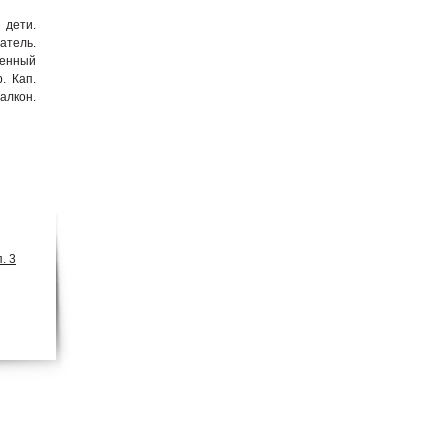
 дети.
атель.
венный
. Кап.
лкон.
. 3