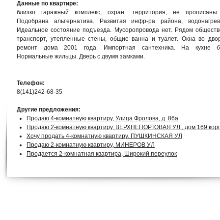
Данные по квартире:
близко гаражный комплекс, охран. территория, не прописаны
Подобрана альтернатива. Развитая инфр-ра района, водонагрев
Идеальное состояние подъезда. Мусоропровода нет. Рядом общест
транспорт, утепленные стены, общие ванна и туалет. Окна во двор
ремонт дома 2001 года. Импортная сантехника. На кухне ба
Нормальные жильцы. Дверь с двумя замками.
Телефон:
8(141)242-68-35
Другие предложения:
Продаю 4-комнатную квартиру, Улица Фролова, д. 86а
Продаю 2-комнатную квартиру, ВЕРХНЕПОРТОВАЯ УЛ., дом 169 корп
Хочу продать 4-комнатную квартиру, ПУШКИНСКАЯ УЛ
Продаю 2-комнатную квартиру, МИНЕРОВ УЛ
Продается 2-комнатная квартира, Широкий переулок