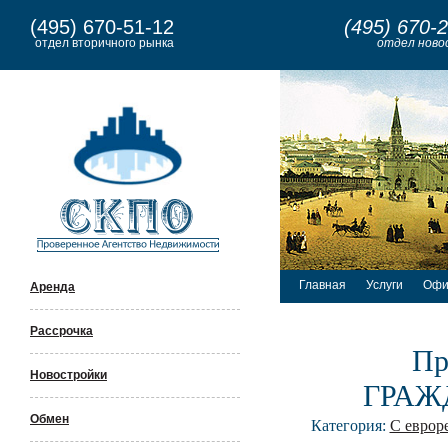
(495) 670-51-12
(495) 670-
отдел вторичного рынка
отдел ново
Главная
Услуги
Офи
Аренда
Рассрочка
Пр
Новостройки
ГРАЖ
Обмен
Категория:
С еврор