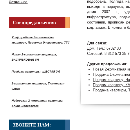
подобрана. Полгода на
Остальное
выходят в переулок, вы
дома 2007 г., удо
инфраструктура, подъ
Спецпредложения:
состоянии, прописан р
код. замок. В комнате б
Хочу продать 4-комнатную
квартиру, Переулок Энергетиков, 77б
Для связи:
Дом. Тел.: 6732480
Сотовый: 8-812-573-35-7
Новая 2-комнатная квартира,
ВАСИЛЬКОВАЯ УЛ
Другие предложения:
Новая 2-комнатная
Продажа квартиры, ШЕСТАЯ УЛ
Продажа 1-комнатно
Продам квартиру, Н
2-комнатная квартира, Тюменская
Продам квартиру,
улица
Продажа квартиры, Т
Недорогая 2-комнатная квартира,
Улица Воровского
ЗВОНИТЕ НАМ: