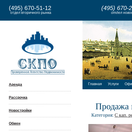
(495) 670-51-12
(495) 670-
отдел вторичного рынка
отдел ново
Главная
Услуги
Офи
Аренда
Рассрочка
Продажа 
Новостройки
Категория:
С кап. 
Обмен