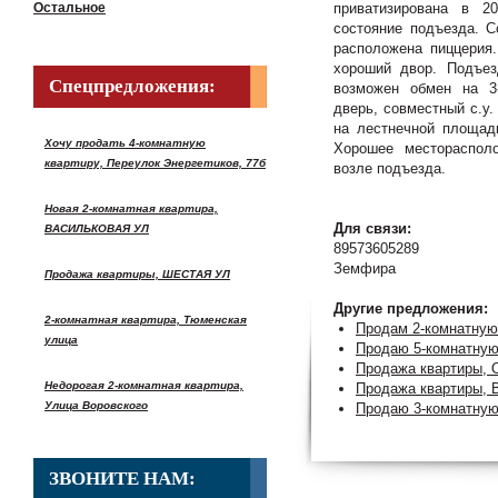
Остальное
приватизирована в 2
состояние подъезда. 
расположена пиццерия.
хороший двор. Подъез
Спецпредложения:
возможен обмен на 3-
дверь, совместный с.у.
на лестнечной площад
Хочу продать 4-комнатную
Хорошее местораспол
квартиру, Переулок Энергетиков, 77б
возле подъезда.
Новая 2-комнатная квартира,
Для связи:
ВАСИЛЬКОВАЯ УЛ
89573605289
Земфира
Продажа квартиры, ШЕСТАЯ УЛ
Другие предложения:
2-комнатная квартира, Тюменская
Продам 2-комнатную
улица
Продаю 5-комнатну
Продажа квартиры, 
Недорогая 2-комнатная квартира,
Продажа квартиры, 
Улица Воровского
Продаю 3-комнатную 
ЗВОНИТЕ НАМ: