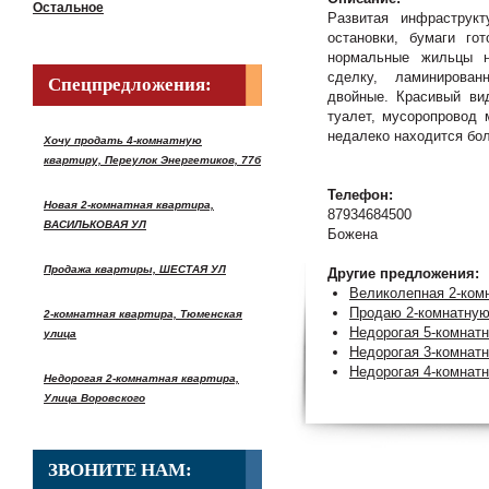
Остальное
Развитая инфраструк
остановки, бумаги го
нормальные жильцы н
сделку, ламинирован
Спецпредложения:
двойные. Красивый ви
туалет, мусоропровод 
недалеко находится бол
Хочу продать 4-комнатную
квартиру, Переулок Энергетиков, 77б
Телефон:
Новая 2-комнатная квартира,
87934684500
ВАСИЛЬКОВАЯ УЛ
Божена
Продажа квартиры, ШЕСТАЯ УЛ
Другие предложения:
Великолепная 2-ком
Продаю 2-комнатную 
2-комнатная квартира, Тюменская
Недорогая 5-комна
улица
Недорогая 3-комнатн
Недорогая 4-комнатн
Недорогая 2-комнатная квартира,
Улица Воровского
ЗВОНИТЕ НАМ: