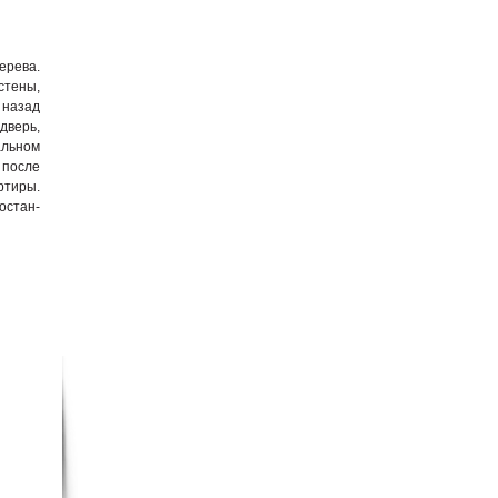
ерева.
тены,
 назад
дверь,
альном
 после
ртиры.
остан-