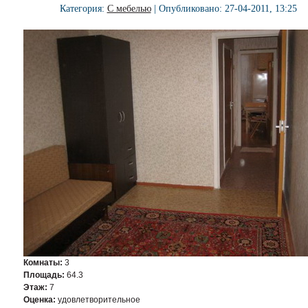
Категория:
С мебелью
| Опубликовано: 27-04-2011, 13:25
Комнаты:
3
Площадь:
64.3
Этаж:
7
Оценка:
удовлетворительное