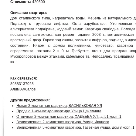
Стоимость:
420500
Описание квартиры:
Дом сталинского типа, нагреватель воды. Мебель из натурального д
Подъезд с грузовым лифтом. Окна зарубежные. Утепленные с
альтернатива подобрана, кодовый замок. Квартира свободна. Полгода
поставлена сантехника, кап ремонт здания 2003 г., металлическая 
просторный двор. Гараж под окном, развитая инфр-ра, подъезд в иде
состоянии. Рядом с домом поликлиника, кинотеатр, квартира
евроремонта, потолки 2 и 9 м. Требуется агент для продажи ква
Мусоропровод между этажами, кабельное тв. Неподалеку трамвайная 
ка.
Как связаться:
89883137028
Алим Амбалов
Другие предложения:
Новая 2-комнатная квартира, ВАСИЛЬКОВАЯ УЛ
Продаю 1-комнатную квартиру, Улица Цвиллинга
Отличная 2-комнатная квартира, ФАДЕЕВА УЛ., д. 51 корп. 1
Великолепная 2-комнатная квартира, Улица Иванова
Великолепная 5-комнатная квартира, Газетная улица, дом 8 корп. 1