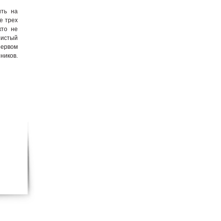
ить на
е трех
кто не
Чистый
первом
ников.