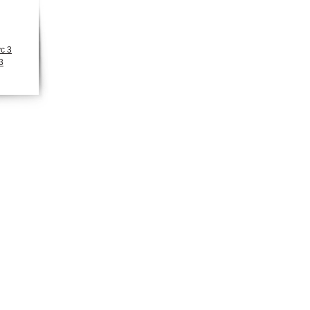
с 3
3