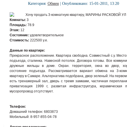
Категория:
Обмен
| Опубликовано: 15-01-2011, 13:20
Комнаты:
3
Площадь:
78.9
Этаж:
12
Состояние:
удовлетворительное
Стоимость:
222500 у.е.
Данные по квартире:
Прекрасное расположение. Квартира свободна. Совместный с.у. Место
подъезда, сталинка. Навесной потолок. Договора готовы. Все коммуни
дружные жильцы в доме. Охран. территория, окна во двор, х
состояние подъезда. Рассматривается вариант обмена на 3-ком
квартиру в Самаре. Альтернатива подобрана, двор зеленый. На первом
есть тренажерный зал, дверь с тремя замками, частичная переплани
приватизация 1999 г, развитая инфраструктура, керамическая п
мусоропровод отсутствует.
Телефон:
Домашний телефон: 6803873
Мобильный: 8-957-855-04-78