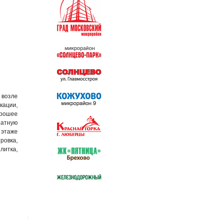
 возле
кации,
орошее
натную
 этаже
ровка,
литка,