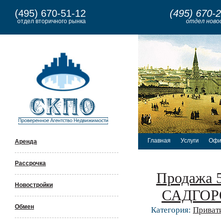
(495) 670-51-12
(495) 670-
отдел вторичного рынка
отдел ново
Главная
Услуги
Офи
Аренда
Рассрочка
Продажа 5
Новостройки
САДГОРО
Обмен
Категория:
Приват