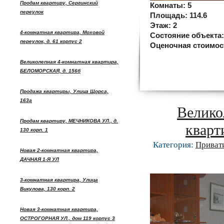
Продам квартиру, Сергинский
Комнаты:
5
переулок
Площадь:
114.6
Этаж:
2
4-комнатная квартира, Моховой
Состояние объекта
переулок, д. 61 корпус 2
Оценочная стоимос
Великолепная 4-комнатная квартира,
БЕЛОМОРСКАЯ, д. 156б
Продажа квартиры, Улица Щорса,
163а
Велико
Продам квартиру, МЕЧНИКОВА УЛ., д.
кварт
130 корп. 1
Категория:
Приват
Новая 2-комнатная квартира,
ДАЧНАЯ 1-Я УЛ
3-комнатная квартира, Улица
Викулова, 130 корп. 2
Новая 3-комнатная квартира,
ОСТРОГОРНАЯ УЛ., дом 119 корпус 3