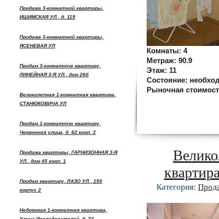
Продажа 3-комнатной квартиры,
ИШИМСКАЯ УЛ., д. 119
Продажа 3-комнатной квартиры,
ЯСЕНЕВАЯ УЛ
Комнаты:
4
Метраж:
90.9
Продам 3-комнатную квартиру,
Этаж:
11
ЛИНЕЙНАЯ 3-Я УЛ., дом 26б
Состояние:
необход
Рыночная стоимос
Великолепная 1-комнатная квартира,
СТАНЮКОВИЧА УЛ
Продам 1-комнатную квартиру,
Червонная улица, д. 62 корп. 2
Велико
Продажа квартиры, ГАРНИЗОННАЯ 3-Я
УЛ., дом 45 корп. 1
квартир
Продам квартиру, ЛАЗО УЛ., 150
Категория:
Прод
корпус 2
Недорогая 1-комнатная квартира,
Улица Исследователей, д. 74