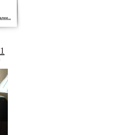
лее...
 1
8