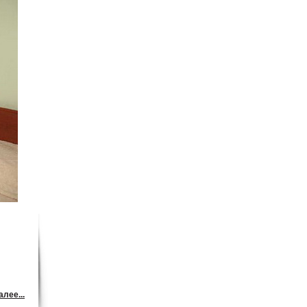
лее...