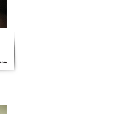
лее...
5