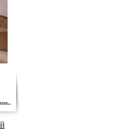
лее...
ый