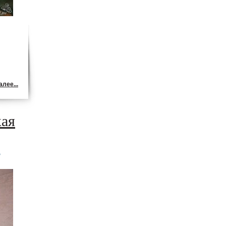
лее...
кая
5