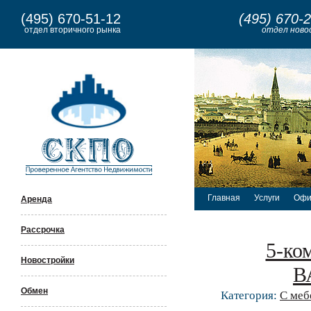
(495) 670-51-12
(495) 670-
отдел вторичного рынка
отдел ново
Главная
Услуги
Офи
Аренда
Рассрочка
5-ко
Новостройки
В
Обмен
Категория:
С меб