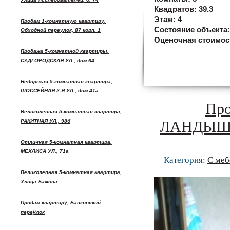
Квадратов:
39.3
Этаж:
4
Продам 1-комнатную квартиру,
Состояние объекта
Обходной переулок, 87 корп. 1
Оценочная стоимос
Продажа 5-комнатной квартиры,
САДГОРОДСКАЯ УЛ., дом 64
Недорогая 5-комнатная квартира,
ШОССЕЙНАЯ 2-Я УЛ., дом 41а
Про
Великолепная 5-комнатная квартира,
РАКИТНАЯ УЛ., 98б
ЛАНДЫШЕВ
Отличная 5-комнатная квартира,
МЕХЛИСА УЛ., 71а
Категория:
С меб
Великолепная 5-комнатная квартира,
Улица Бажова
Продам квартиру, Банковский
переулок