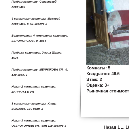
Продам квартиру, Сергинский
переулок
4-комнатная квартира, Моховой
переулок, д. 61 корпус 2
Великолепная 4-комнатная квартира,
БЕЛОМОРСКАЯ, д. 156б
Продажа квартиры, Улица Щорса,
163а
Комнаты:
5
Продам квартиру, МЕЧНИКОВА УЛ., д.
Квадратов:
46.6
130 корп. 1
Этаж:
2
Оценка:
3+
Новая 2-комнатная квартира,
Рыночная стоимос
ДАЧНАЯ 1-Я УЛ
3-комнатная квартира, Улица
Викулова, 130 корп. 2
Новая 3-комнатная квартира,
ОСТРОГОРНАЯ УЛ., дом 119 корпус 3
Назад
1
...
1