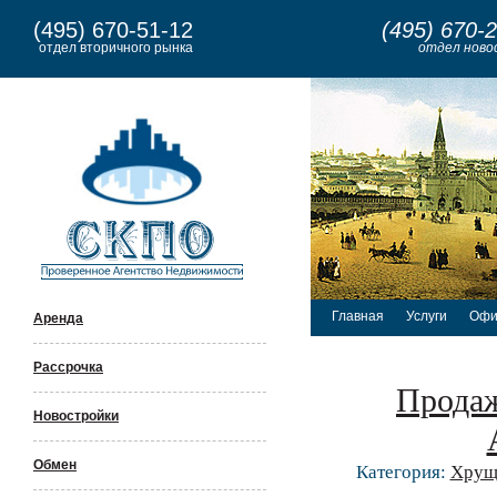
(495) 670-51-12
(495) 670-
отдел вторичного рынка
отдел ново
Главная
Услуги
Офи
Аренда
Рассрочка
Продаж
Новостройки
Обмен
Категория:
Хрущ