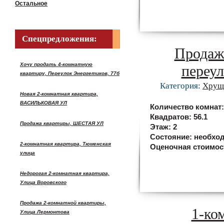
Остальное
Спецпредложения:
Продаж
Хочу продать 4-комнатную
переул
квартиру, Переулок Энергетиков, 77б
Категория:
Хрущ
Новая 2-комнатная квартира,
ВАСИЛЬКОВАЯ УЛ
Количество комнат
Квадратов:
56.1
Продажа квартиры, ШЕСТАЯ УЛ
Этаж:
2
Состояние:
необход
2-комнатная квартира, Тюменская
Оценочная стоимос
улица
Недорогая 2-комнатная квартира,
Улица Воровского
Продажа 2-комнатной квартиры,
1-ко
Улица Лермонтова