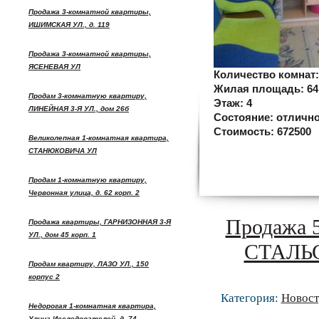
Продажа 3-комнатной квартиры,
ИШИМСКАЯ УЛ., д. 119
Продажа 3-комнатной квартиры,
ЯСЕНЕВАЯ УЛ
Количество комнат
Жилая площадь:
64
Продам 3-комнатную квартиру,
Этаж:
4
ЛИНЕЙНАЯ 3-Я УЛ., дом 26б
Состояние:
отличн
Стоимость:
672500
Великолепная 1-комнатная квартира,
СТАНЮКОВИЧА УЛ
Продам 1-комнатную квартиру,
Червонная улица, д. 62 корп. 2
Продажа 5
Продажа квартиры, ГАРНИЗОННАЯ 3-Я
УЛ., дом 45 корп. 1
СТАЛЬС
Продам квартиру, ЛАЗО УЛ., 150
корпус 2
Категория:
Новост
Недорогая 1-комнатная квартира,
Улица Исследователей, д. 74