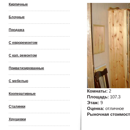
Кирпичные
Блочные
Продажа
С евроремонтом
С кап. ремонтом
Приватизированные
С мебелью
Комнаты:
2
Кооперативные
Площадь:
107.3
Этаж:
9
Сталинки
Оценка:
отличное
Рыночная стоимос
Хрущевки