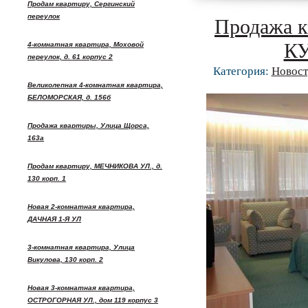
Продам квартиру, Сергинский
переулок
Продажа 
К
4-комнатная квартира, Моховой
переулок, д. 61 корпус 2
Категория:
Новост
Великолепная 4-комнатная квартира,
БЕЛОМОРСКАЯ, д. 156б
Продажа квартиры, Улица Щорса,
163а
Продам квартиру, МЕЧНИКОВА УЛ., д.
130 корп. 1
Новая 2-комнатная квартира,
ДАЧНАЯ 1-Я УЛ
3-комнатная квартира, Улица
Викулова, 130 корп. 2
Новая 3-комнатная квартира,
ОСТРОГОРНАЯ УЛ., дом 119 корпус 3