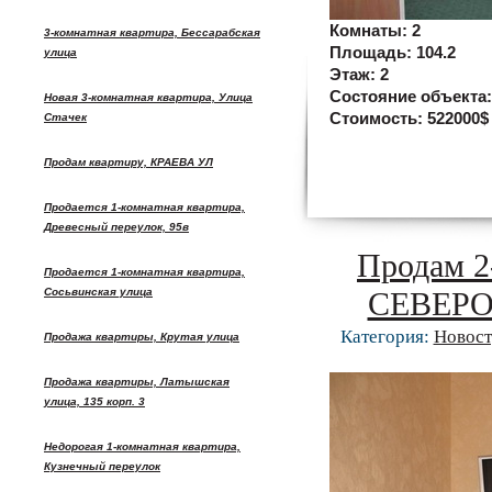
Комнаты:
2
3-комнатная квартира, Бессарабская
Площадь:
104.2
улица
Этаж:
2
Состояние объекта
Новая 3-комнатная квартира, Улица
Стоимость:
522000$
Стачек
Продам квартиру, КРАЕВА УЛ
Продается 1-комнатная квартира,
Древесный переулок, 95в
Продам 2
Продается 1-комнатная квартира,
Сосьвинская улица
СЕВЕР
Категория:
Новост
Продажа квартиры, Крутая улица
Продажа квартиры, Латышская
улица, 135 корп. 3
Недорогая 1-комнатная квартира,
Кузнечный переулок