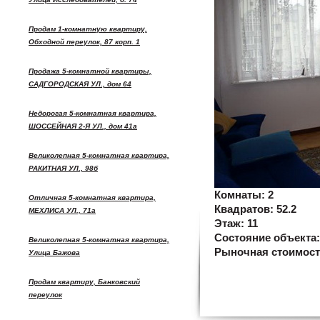
Продам 1-комнатную квартиру,
Обходной переулок, 87 корп. 1
Продажа 5-комнатной квартиры,
САДГОРОДСКАЯ УЛ., дом 64
Недорогая 5-комнатная квартира,
ШОССЕЙНАЯ 2-Я УЛ., дом 41а
Великолепная 5-комнатная квартира,
РАКИТНАЯ УЛ., 98б
Комнаты:
2
Отличная 5-комнатная квартира,
Квадратов:
52.2
МЕХЛИСА УЛ., 71а
Этаж:
11
Состояние объекта
Великолепная 5-комнатная квартира,
Рыночная стоимос
Улица Бажова
Продам квартиру, Банковский
переулок