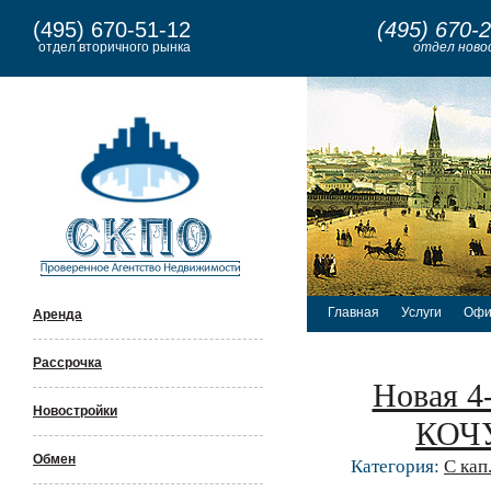
(495) 670-51-12
(495) 670-
отдел вторичного рынка
отдел ново
Главная
Услуги
Офи
Аренда
Рассрочка
Новая 4
Новостройки
КОЧУ
Обмен
Категория:
С кап