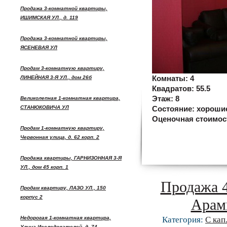
Продажа 3-комнатной квартиры,
ИШИМСКАЯ УЛ., д. 119
Продажа 3-комнатной квартиры,
ЯСЕНЕВАЯ УЛ
Продам 3-комнатную квартиру,
ЛИНЕЙНАЯ 3-Я УЛ., дом 26б
Комнаты:
4
Квадратов:
55.5
Этаж:
8
Великолепная 1-комнатная квартира,
СТАНЮКОВИЧА УЛ
Состояние:
хороши
Оценочная стоимос
Продам 1-комнатную квартиру,
Червонная улица, д. 62 корп. 2
Продажа квартиры, ГАРНИЗОННАЯ 3-Я
УЛ., дом 45 корп. 1
Продажа 4
Продам квартиру, ЛАЗО УЛ., 150
корпус 2
Арам
Недорогая 1-комнатная квартира,
Категория:
С кап
Улица Исследователей, д. 74