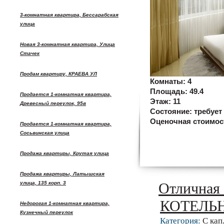
3-комнатная квартира, Бессарабская
улица
Новая 3-комнатная квартира, Улица
Стачек
Продам квартиру, КРАЕВА УЛ
Комнаты:
4
Площадь:
49.4
Продается 1-комнатная квартира,
Этаж:
11
Древесный переулок, 95в
Состояние:
требует
Оценочная стоимос
Продается 1-комнатная квартира,
Сосьвинская улица
Продажа квартиры, Крутая улица
Продажа квартиры, Латышская
улица, 135 корп. 3
Отличная 
КОТЕЛЬН
Недорогая 1-комнатная квартира,
Кузнечный переулок
Категория:
С кап