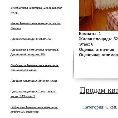
3-комнатная квартира, Бессарабская
улица
Новая 3-комнатная квартира, Улица
Стачек
Комнаты:
1
Жилая площадь:
52
Продам квартиру, КРАЕВА УЛ
Этаж:
6
Оценка:
отличное
Продается 1-комнатная квартира,
Оценочная стоимос
Древесный переулок, 95в
Продается 1-комнатная квартира,
Сосьвинская улица
Продажа квартиры, Крутая улица
Продам к
Продажа квартиры, Латышская
улица, 135 корп. 3
Категория:
С кап
Недорогая 1-комнатная квартира,
Кузнечный переулок