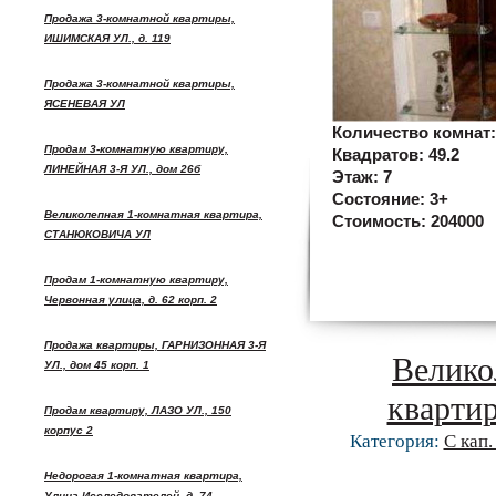
Продажа 3-комнатной квартиры,
ИШИМСКАЯ УЛ., д. 119
Продажа 3-комнатной квартиры,
ЯСЕНЕВАЯ УЛ
Количество комнат
Продам 3-комнатную квартиру,
Квадратов:
49.2
ЛИНЕЙНАЯ 3-Я УЛ., дом 26б
Этаж:
7
Состояние:
3+
Великолепная 1-комнатная квартира,
Стоимость:
204000
СТАНЮКОВИЧА УЛ
Продам 1-комнатную квартиру,
Червонная улица, д. 62 корп. 2
Продажа квартиры, ГАРНИЗОННАЯ 3-Я
Велико
УЛ., дом 45 корп. 1
кварти
Продам квартиру, ЛАЗО УЛ., 150
корпус 2
Категория:
С кап
Недорогая 1-комнатная квартира,
Улица Исследователей, д. 74