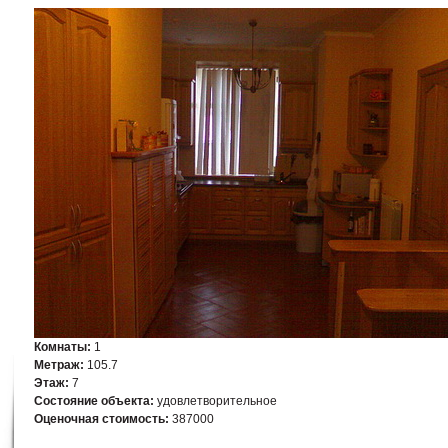
Комнаты:
1
Метраж:
105.7
Этаж:
7
Состояние объекта:
удовлетворительное
Оценочная стоимость:
387000