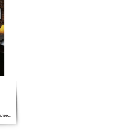
лее...