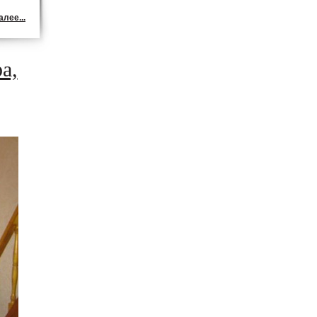
лее...
а,