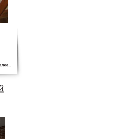
лее...
й