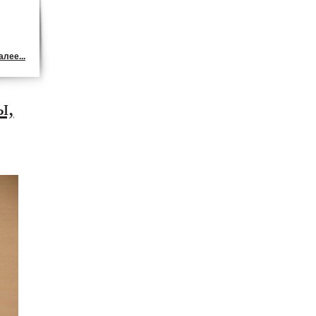
лее...
ы,