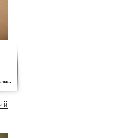
лее...
ий